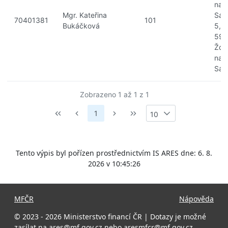
nad
Mgr. Kateřina
Sáz
70401381
101
Bukáčková
5,
591
Žďá
nad
Sáz
Zobrazeno 1 až 1 z 1
1
10
Tento výpis byl pořízen prostřednictvím IS ARES dne: 6. 8.
2026 v 10:45:26
MFČR
Nápověda
© 2023 - 2026 Ministerstvo financí ČR | Dotazy je možné
zasílat na
ares@mf.gov.cz
nebo
aresmfcr@mf.gov.cz