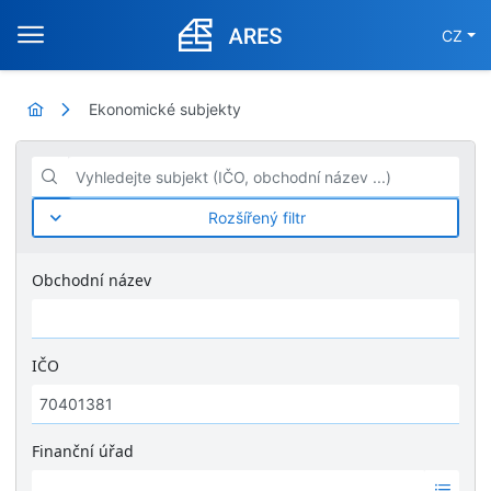
CZ
Ekonomické subjekty
Vyhledejte subjekt (IČO, obchodní název ...)
Rozšířený filtr
Obchodní název
IČO
Finanční úřad
Ž