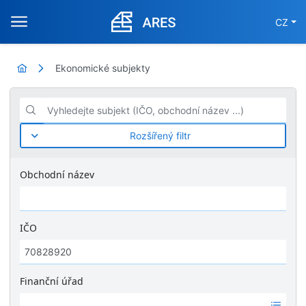
CZ
Ekonomické subjekty
Vyhledejte subjekt (IČO, obchodní název ...)
Rozšířený filtr
Obchodní název
IČO
Finanční úřad
Ž