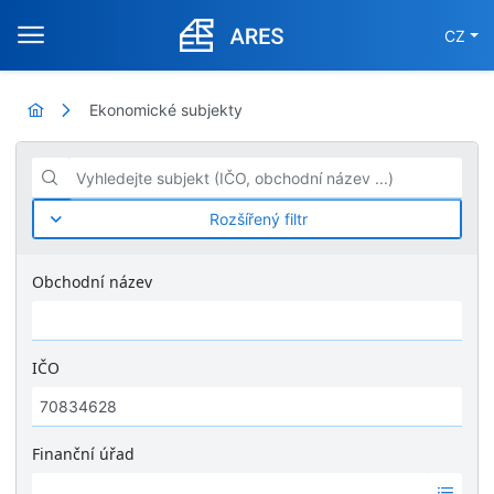
CZ
Ekonomické subjekty
Vyhledejte subjekt (IČO, obchodní název ...)
Rozšířený filtr
Obchodní název
IČO
Finanční úřad
Ž