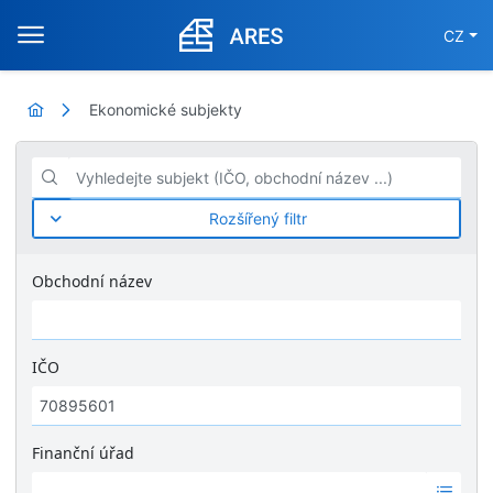
CZ
Ekonomické subjekty
Vyhledejte subjekt (IČO, obchodní název ...)
Rozšířený filtr
Obchodní název
IČO
Finanční úřad
Ž