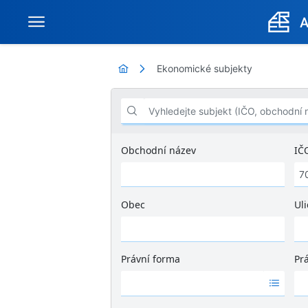
Ekonomické subjekty
Vyhledejte subjekt (IČO, obchodní název .
Obchodní název
IČ
Obec
Uli
Ž
á
d
Právní forma
Pr
n
Ž
Ž
é
á
á
v
d
d