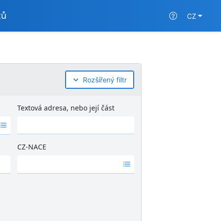
tů
CZ
Rozšířený filtr
Textová adresa, nebo její část
CZ-NACE
Ž
á
d
n
é
v