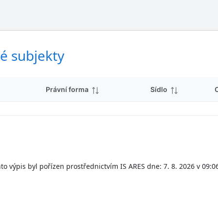
ý
d
s
k
l
y
e
d
é subjekty
k
y
Právní forma
Sídlo
to výpis byl pořízen prostřednictvím IS ARES dne: 7. 8. 2026 v 09:0