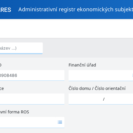
Administrativní registr ekonomických subjek
..)
O
Finanční úřad
Ž
á
d
ce
Číslo domu
/
Číslo orientační
n
Ž
é
/
á
v
d
ý
ávní forma ROS
n
s
é
l
v
e