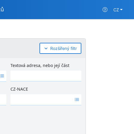
tů
CZ
Rozšířený filtr
Textová adresa, nebo její část
CZ-NACE
Ž
á
d
n
é
v