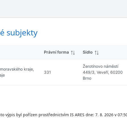
ý
d
s
k
l
y
e
d
é subjekty
k
y
Právní forma
Sídlo
Žerotínovo náměstí
omoravského kraje,
331
449/3, Veveří, 60200
aje
Brno
to výpis byl pořízen prostřednictvím IS ARES dne: 7. 8. 2026 v 07:5