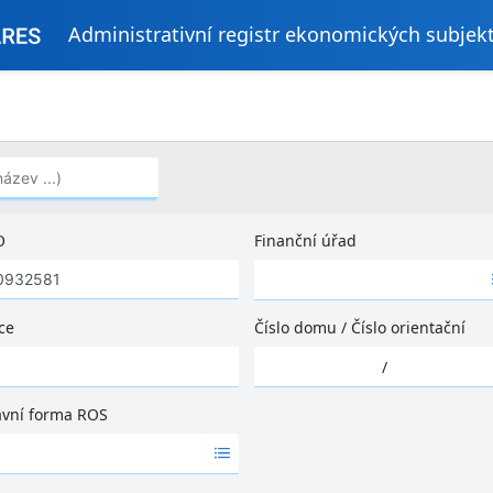
Administrativní registr ekonomických subjek
..)
O
Finanční úřad
Ž
á
d
ce
Číslo domu
/
Číslo orientační
n
Ž
é
/
á
v
d
ý
ávní forma ROS
n
s
é
l
v
e