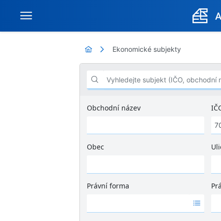
Ekonomické subjekty
Vyhledejte subjekt (IČO, obchodní název .
Obchodní název
IČ
Obec
Uli
Ž
á
d
Právní forma
Pr
n
Ž
Ž
é
á
á
v
d
d