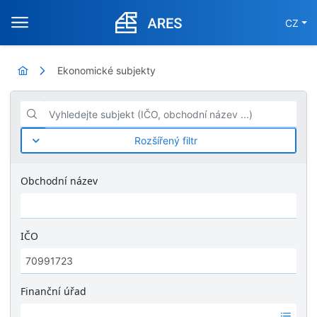
CZ
Ekonomické subjekty
Vyhledejte subjekt (IČO, obchodní název ...)
Rozšířený filtr
Obchodní název
IČO
Finanční úřad
Ž