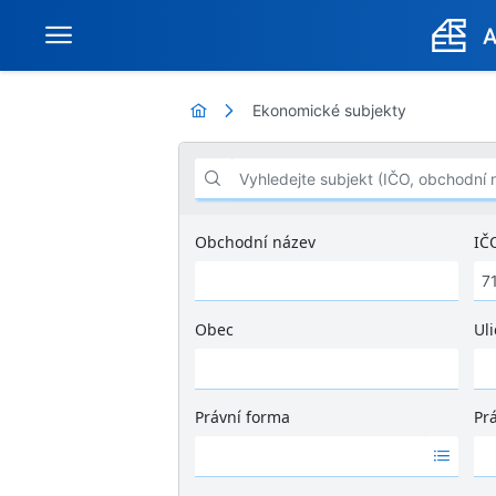
Ekonomické subjekty
Vyhledejte subjekt (IČO, obchodní název .
Obchodní název
IČ
Obec
Uli
Ž
á
d
Právní forma
Pr
n
Ž
Ž
é
á
á
v
d
d