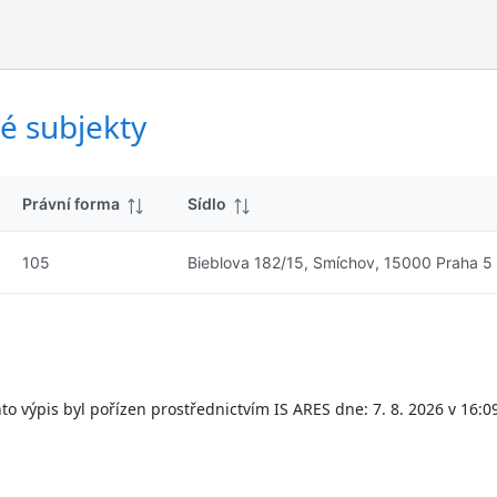
ý
d
s
k
l
y
e
d
é subjekty
k
y
Právní forma
Sídlo
105
Bieblova 182/15, Smíchov, 15000 Praha 5
to výpis byl pořízen prostřednictvím IS ARES dne: 7. 8. 2026 v 16:0