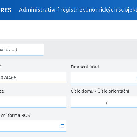
Administrativní registr ekonomických subjek
..)
O
Finanční úřad
Ž
á
d
ce
Číslo domu
/
Číslo orientační
n
Ž
é
/
á
v
d
ý
ávní forma ROS
n
s
é
l
v
e