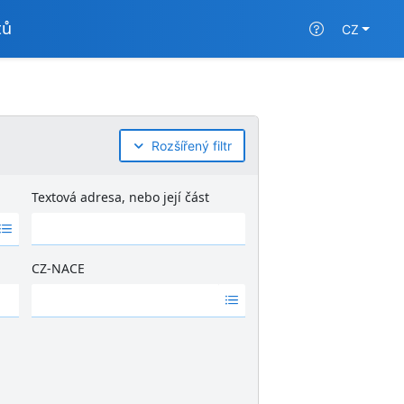
tů
CZ
Rozšířený filtr
Textová adresa, nebo její část
CZ-NACE
Ž
á
d
n
é
v