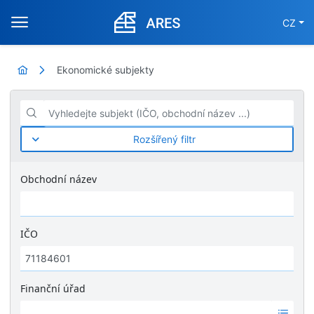
CZ
Ekonomické subjekty
Vyhledejte subjekt (IČO, obchodní název ...)
Rozšířený filtr
Obchodní název
IČO
Finanční úřad
Ž