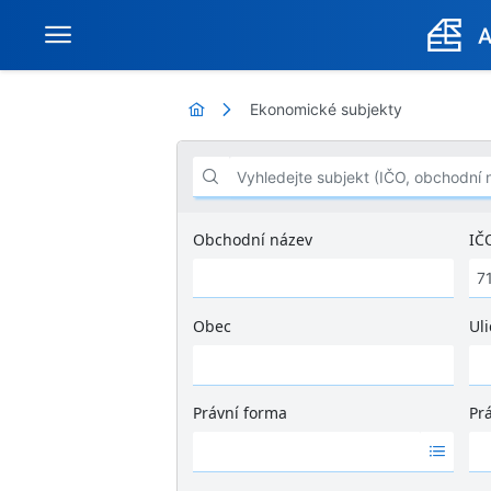
Ekonomické subjekty
Vyhledejte subjekt (IČO, obchodní název .
Obchodní název
IČ
Obec
Uli
Ž
á
d
Právní forma
Pr
n
Ž
Ž
é
á
á
v
d
d