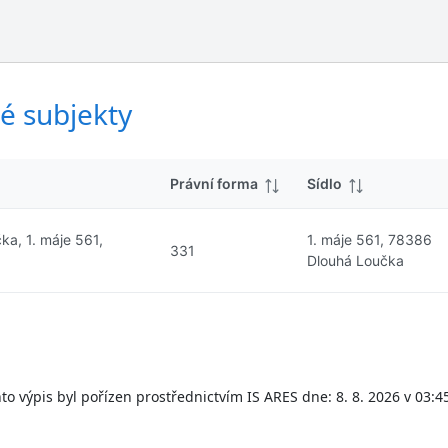
ý
d
s
k
l
y
e
d
é subjekty
k
y
Právní forma
Sídlo
ka, 1. máje 561,
1. máje 561, 78386
331
Dlouhá Loučka
to výpis byl pořízen prostřednictvím IS ARES dne: 8. 8. 2026 v 03:4