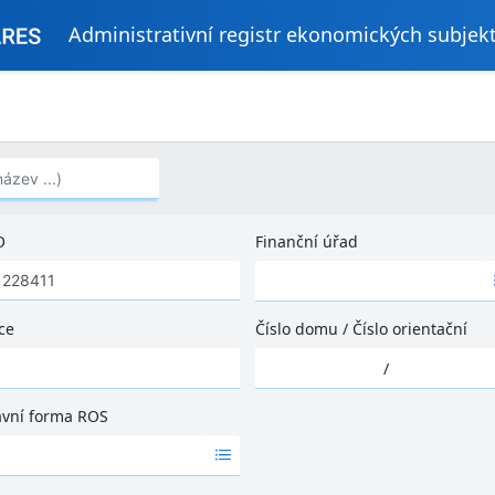
Administrativní registr ekonomických subjek
..)
O
Finanční úřad
Ž
á
d
ce
Číslo domu
/
Číslo orientační
n
Ž
é
/
á
v
d
ý
ávní forma ROS
n
s
é
l
v
e