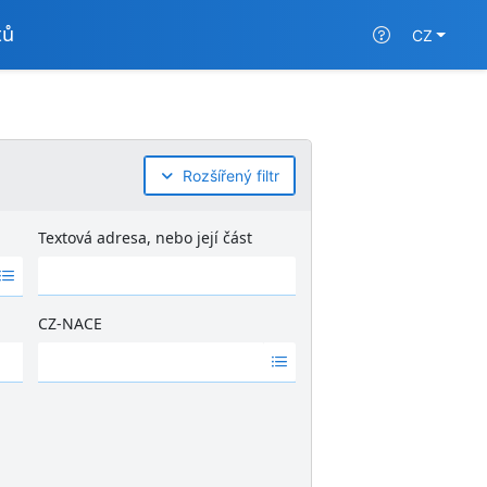
tů
CZ
Rozšířený filtr
Textová adresa, nebo její část
CZ-NACE
Ž
á
d
n
é
v