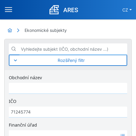
CZ
Ekonomické subjekty
Vyhledejte subjekt (IČO, obchodní název ...)
Rozšířený filtr
Obchodní název
IČO
Finanční úřad
Ž