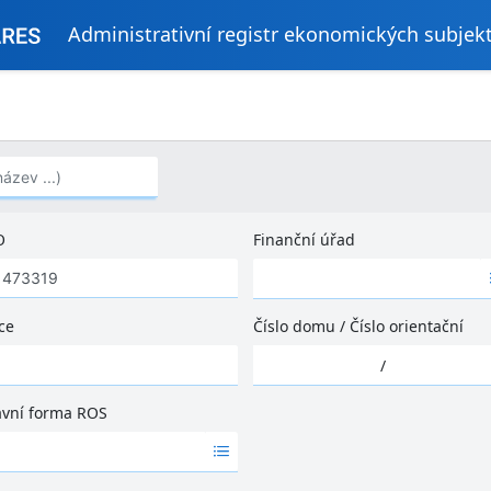
Administrativní registr ekonomických subjek
..)
O
Finanční úřad
Ž
á
d
ce
Číslo domu
/
Číslo orientační
n
Ž
é
/
á
v
d
ý
ávní forma ROS
n
s
é
l
v
e