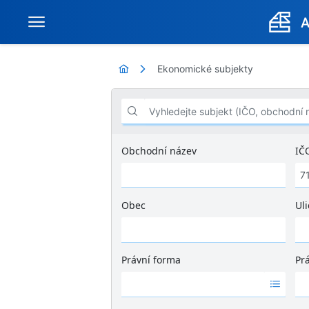
Ekonomické subjekty
Vyhledejte subjekt (IČO, obchodní název .
Obchodní název
IČ
Obec
Uli
Ž
á
d
Právní forma
Pr
n
Ž
Ž
é
á
á
v
d
d