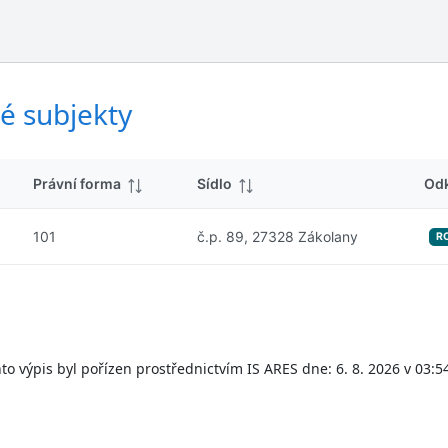
ý
d
s
k
l
y
e
d
é subjekty
k
y
Právní forma
Sídlo
Od
101
č.p. 89, 27328 Zákolany
R
to výpis byl pořízen prostřednictvím IS ARES dne: 6. 8. 2026 v 03:5