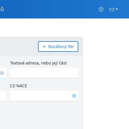
tů
CZ
Rozšířený filtr
Textová adresa, nebo její část
CZ-NACE
Ž
á
d
n
é
v