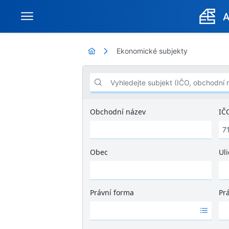
Ekonomické subjekty
Vyhledejte subjekt (IČO, obchodní název .
Obchodní název
IČ
Obec
Uli
Ž
á
d
Právní forma
Pr
n
Ž
Ž
é
á
á
v
d
d