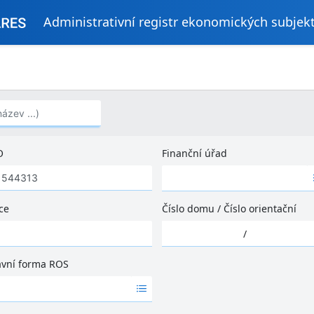
Administrativní registr ekonomických subjek
..)
O
Finanční úřad
Ž
á
d
ce
Číslo domu
/
Číslo orientační
n
Ž
é
/
á
v
d
ý
ávní forma ROS
n
s
é
l
v
e