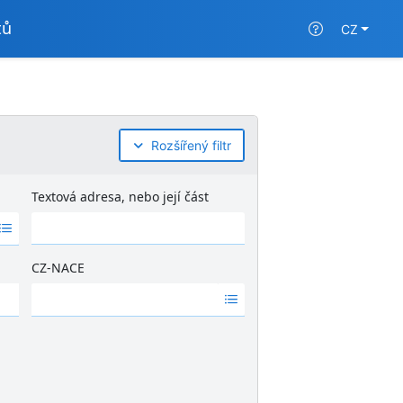
tů
CZ
Rozšířený filtr
Textová adresa, nebo její část
CZ-NACE
Ž
á
d
n
é
v