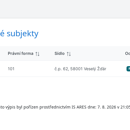
ý
d
s
k
l
y
e
d
é subjekty
k
y
Právní forma
Sídlo
O
101
č.p. 62, 58001 Veselý Žďár
to výpis byl pořízen prostřednictvím IS ARES dne: 7. 8. 2026 v 21:0