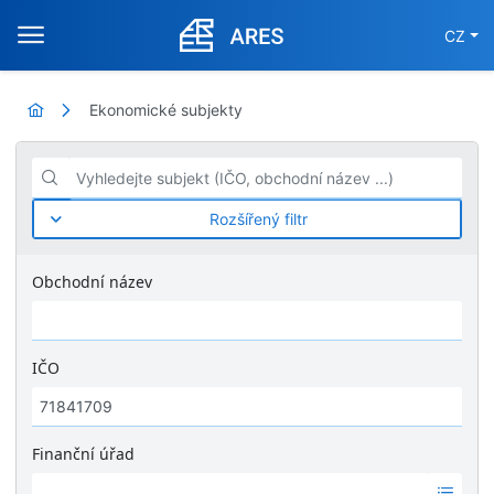
CZ
Ekonomické subjekty
Vyhledejte subjekt (IČO, obchodní název ...)
Rozšířený filtr
Obchodní název
IČO
Finanční úřad
Ž