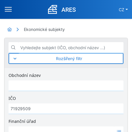
CZ
Ekonomické subjekty
Vyhledejte subjekt (IČO, obchodní název ...)
Rozšířený filtr
Obchodní název
IČO
Finanční úřad
Ž