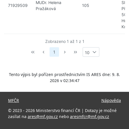
MUDr. Helena
Sle
71929509
105
Pražáková
Pře
50
Hra
Krá
Zobrazeno 1 až 1 z 1
1
10
Tento výpis byl pořízen prostřednictvím IS ARES dne: 9. 8.
2026 v 02:34:47
MFČR
Nápověda
© 2023 - 2026 Ministerstvo financí ČR | Dotazy je možné
zasílat na
ares@mf.gov.cz
nebo
aresmfcr@mf.gov.cz