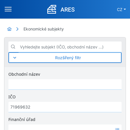
CZ
Ekonomické subjekty
Vyhledejte subjekt (IČO, obchodní název ...)
Rozšířený filtr
Obchodní název
IČO
Finanční úřad
Ž