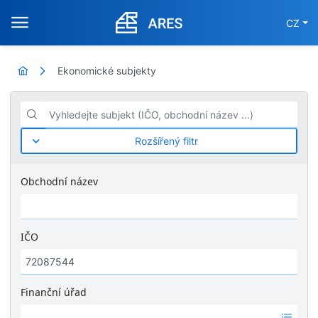
CZ
Ekonomické subjekty
Vyhledejte subjekt (IČO, obchodní název ...)
Rozšířený filtr
Obchodní název
IČO
Finanční úřad
Ž