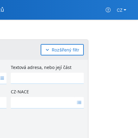
tů
CZ
Rozšířený filtr
Textová adresa, nebo její část
CZ-NACE
Ž
á
d
n
é
v