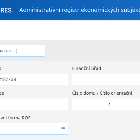
Administrativní registr ekonomických subjek
..)
O
Finanční úřad
Ž
á
d
ce
Číslo domu
/
Číslo orientační
n
Ž
é
/
á
v
d
ý
ávní forma ROS
n
s
é
l
v
e