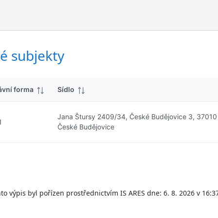
ý
d
s
k
l
y
e
d
é subjekty
k
y
ávní forma
Sídlo
Jana Štursy 2409/34, České Budějovice 3, 37010
1
České Budějovice
to výpis byl pořízen prostřednictvím IS ARES dne: 6. 8. 2026 v 16:3