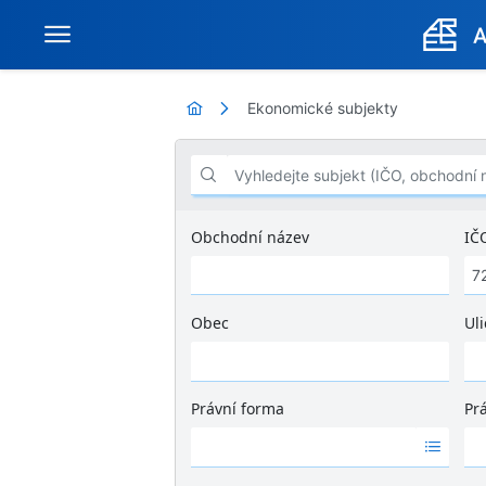
Ekonomické subjekty
Vyhledejte subjekt (IČO, obchodní název .
Obchodní název
IČ
Obec
Uli
Ž
á
d
Právní forma
Pr
n
Ž
Ž
é
á
á
v
d
d