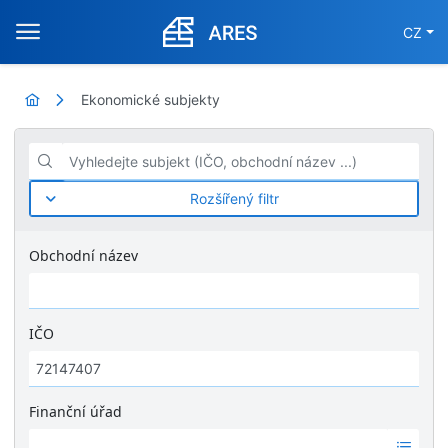
CZ
Ekonomické subjekty
Vyhledejte subjekt (IČO, obchodní název ...)
Rozšířený filtr
Obchodní název
IČO
Finanční úřad
Ž