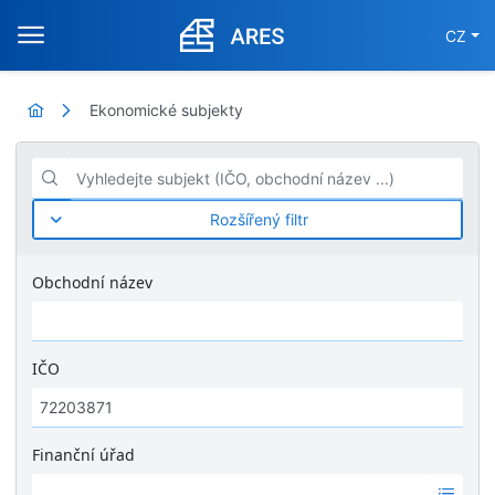
CZ
Ekonomické subjekty
Vyhledejte subjekt (IČO, obchodní název ...)
Rozšířený filtr
Obchodní název
IČO
Finanční úřad
Ž