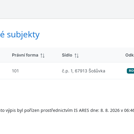
ý
d
s
k
l
y
e
d
é subjekty
k
y
Právní forma
Sídlo
Odk
101
č.p. 1, 67913 Šošůvka
RO
to výpis byl pořízen prostřednictvím IS ARES dne: 8. 8. 2026 v 06:4