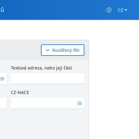
tů
CZ
Rozšířený filtr
Textová adresa, nebo její část
CZ-NACE
Ž
á
d
n
é
v