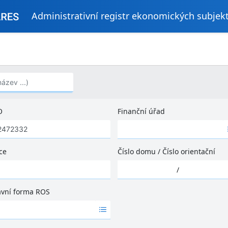
Administrativní registr ekonomických subjek
..)
O
Finanční úřad
Ž
á
d
ce
Číslo domu
/
Číslo orientační
n
Ž
é
/
á
v
d
ý
ávní forma ROS
n
s
é
l
v
e