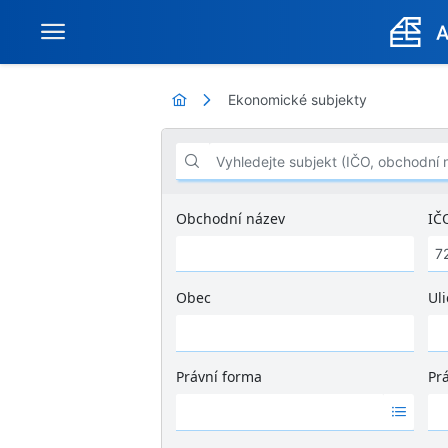
Ekonomické subjekty
Vyhledejte subjekt (IČO, obchodní název .
Obchodní název
IČ
Obec
Uli
Ž
á
d
Právní forma
Pr
n
Ž
Ž
é
á
á
v
d
d