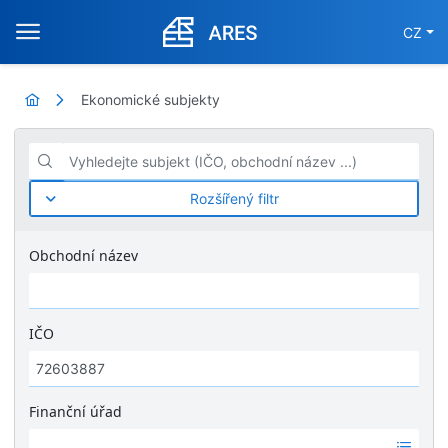
CZ
Ekonomické subjekty
Vyhledejte subjekt (IČO, obchodní název ...)
Rozšířený filtr
Obchodní název
IČO
Finanční úřad
Ž