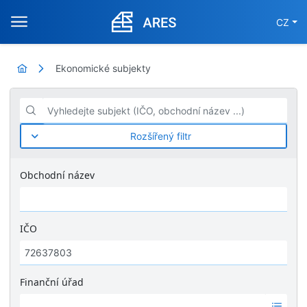
CZ
Ekonomické subjekty
Vyhledejte subjekt (IČO, obchodní název ...)
Rozšířený filtr
Obchodní název
IČO
Finanční úřad
Ž