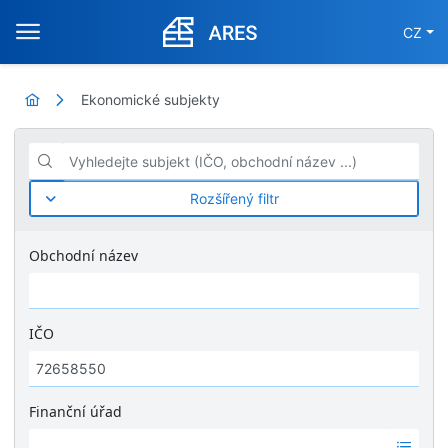
CZ
Ekonomické subjekty
Vyhledejte subjekt (IČO, obchodní název ...)
Rozšířený filtr
Obchodní název
IČO
Finanční úřad
Ž