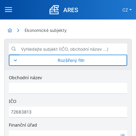
CZ
Ekonomické subjekty
Vyhledejte subjekt (IČO, obchodní název ...)
Rozšířený filtr
Obchodní název
IČO
Finanční úřad
Ž