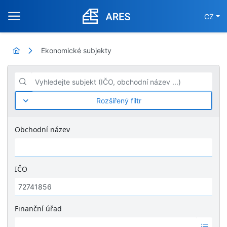
CZ
Ekonomické subjekty
Vyhledejte subjekt (IČO, obchodní název ...)
Rozšířený filtr
Obchodní název
IČO
Finanční úřad
Ž