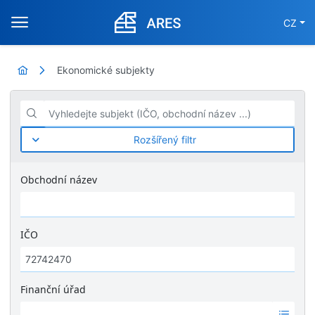
CZ
Ekonomické subjekty
Vyhledejte subjekt (IČO, obchodní název ...)
Rozšířený filtr
Obchodní název
IČO
Finanční úřad
Ž