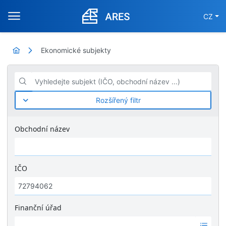
CZ
Ekonomické subjekty
Vyhledejte subjekt (IČO, obchodní název ...)
Rozšířený filtr
Obchodní název
IČO
Finanční úřad
Ž