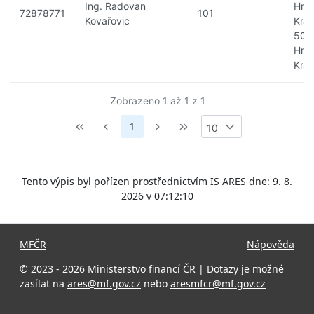
Ing. Radovan
Hra
72878771
101
Kovařovic
Král
500
Hra
Král
Zobrazeno 1 až 1 z 1
1
10
Tento výpis byl pořízen prostřednictvím IS ARES dne: 9. 8.
2026 v 07:12:10
MFČR
Nápověda
© 2023 - 2026 Ministerstvo financí ČR | Dotazy je možné
zasílat na
ares@mf.gov.cz
nebo
aresmfcr@mf.gov.cz