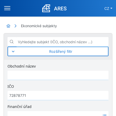
CZ
Ekonomické subjekty
Vyhledejte subjekt (IČO, obchodní název ...)
Rozšířený filtr
Obchodní název
IČO
Finanční úřad
Ž