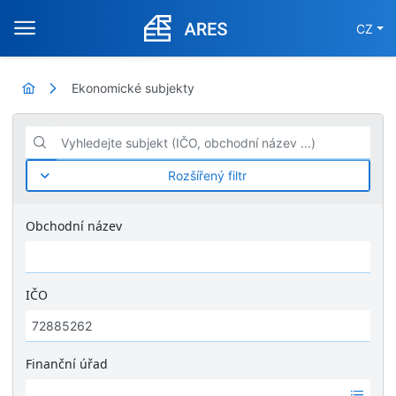
CZ
Ekonomické subjekty
Vyhledejte subjekt (IČO, obchodní název ...)
Rozšířený filtr
Obchodní název
IČO
Finanční úřad
Ž