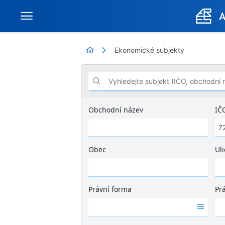
Ekonomické subjekty
Vyhledejte subjekt (IČO, obchodní název .
Obchodní název
IČ
Obec
Uli
Ž
á
d
Právní forma
Pr
n
Ž
Ž
é
á
á
v
d
d