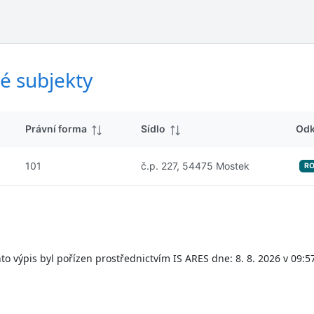
ý
d
s
k
l
y
e
d
é subjekty
k
y
Právní forma
Sídlo
Odk
101
č.p. 227, 54475 Mostek
R
to výpis byl pořízen prostřednictvím IS ARES dne: 8. 8. 2026 v 09:5