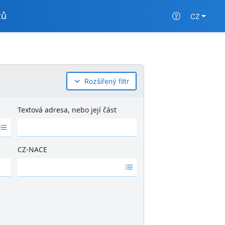
tů
CZ
Rozšířený filtr
Textová adresa, nebo její část
CZ-NACE
Ž
á
d
n
é
v