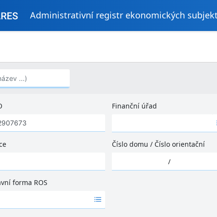
Administrativní registr ekonomických subjek
..)
O
Finanční úřad
Ž
á
d
ce
Číslo domu
/
Číslo orientační
n
Ž
é
/
á
v
d
ý
ávní forma ROS
n
s
é
l
v
e