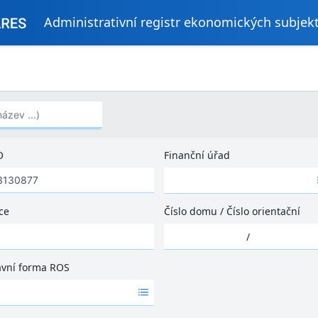
Administrativní registr ekonomických subjek
..)
O
Finanční úřad
Ž
á
d
ce
Číslo domu
/
Číslo orientační
n
Ž
é
/
á
v
d
ý
ávní forma ROS
n
s
é
l
v
e