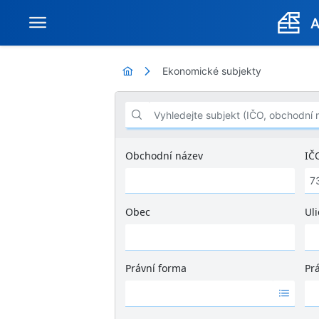
Ekonomické subjekty
Vyhledejte subjekt (IČO, obchodní název .
Obchodní název
IČ
Obec
Uli
Ž
á
d
Právní forma
Pr
n
Ž
Ž
é
á
á
v
d
d