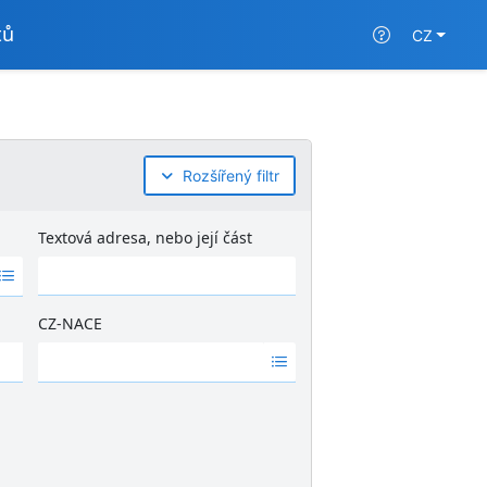
tů
CZ
Rozšířený filtr
Textová adresa, nebo její část
CZ-NACE
Ž
á
d
n
é
v