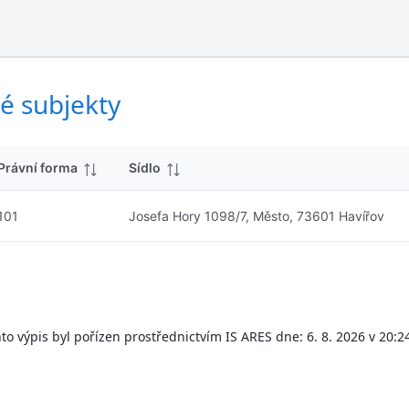
ý
d
s
k
l
y
e
d
é subjekty
k
y
Právní forma
Sídlo
101
Josefa Hory 1098/7, Město, 73601 Havířov
to výpis byl pořízen prostřednictvím IS ARES dne: 6. 8. 2026 v 20:2