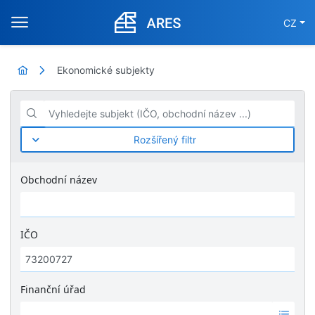
CZ
Ekonomické subjekty
Vyhledejte subjekt (IČO, obchodní název ...)
Rozšířený filtr
Obchodní název
IČO
Finanční úřad
Ž