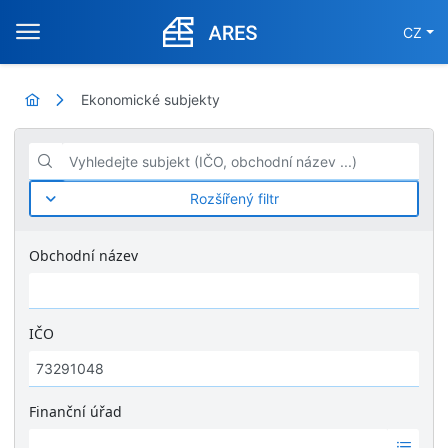
CZ
Ekonomické subjekty
Vyhledejte subjekt (IČO, obchodní název ...)
Rozšířený filtr
Obchodní název
IČO
Finanční úřad
Ž