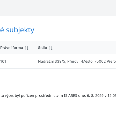
ý
d
s
k
l
y
e
d
é subjekty
k
y
Právní forma
Sídlo
101
Nádražní 339/5, Přerov I-Město, 75002 Přero
to výpis byl pořízen prostřednictvím IS ARES dne: 6. 8. 2026 v 15:0