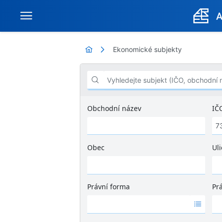
Ekonomické subjekty
Vyhledejte subjekt (IČO, obchodní název .
Obchodní název
IČ
Obec
Uli
Ž
á
d
Právní forma
Pr
n
Ž
Ž
é
á
á
v
d
d