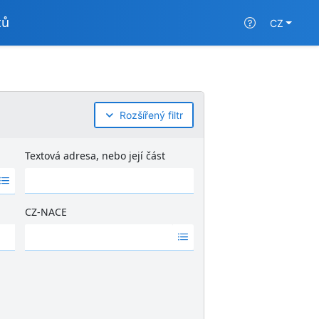
tů
CZ
Rozšířený filtr
Textová adresa, nebo její část
CZ-NACE
Ž
á
d
n
é
v