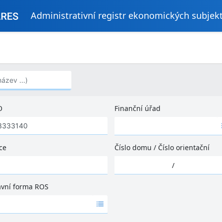
Administrativní registr ekonomických subjek
..)
O
Finanční úřad
Ž
á
d
ce
Číslo domu
/
Číslo orientační
n
Ž
é
/
á
v
d
ý
ávní forma ROS
n
s
é
l
v
e