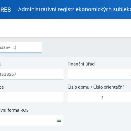
Administrativní registr ekonomických subjek
..)
O
Finanční úřad
Ž
á
d
ce
Číslo domu
/
Číslo orientační
n
Ž
é
/
á
v
d
ý
ávní forma ROS
n
s
é
l
v
e