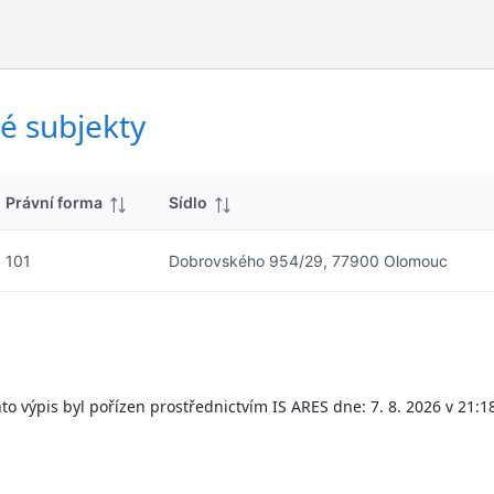
ý
d
s
k
l
y
e
d
é subjekty
k
y
Právní forma
Sídlo
101
Dobrovského 954/29, 77900 Olomouc
to výpis byl pořízen prostřednictvím IS ARES dne: 7. 8. 2026 v 21:1