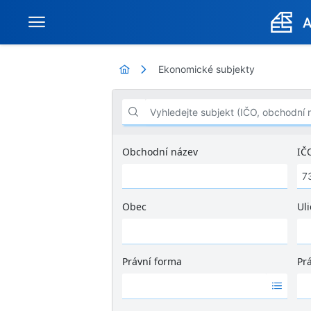
Ekonomické subjekty
Vyhledejte subjekt (IČO, obchodní název .
Obchodní název
IČ
Obec
Uli
Ž
á
d
Právní forma
Pr
n
Ž
Ž
é
á
á
v
d
d