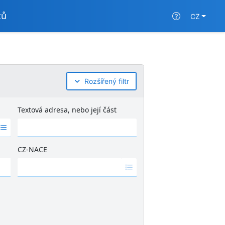
tů
CZ
Rozšířený filtr
Textová adresa, nebo její část
CZ-NACE
Ž
á
d
n
é
v