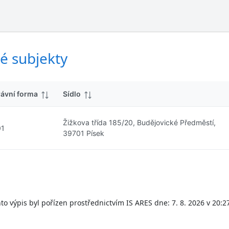
ý
d
s
k
l
y
e
d
é subjekty
k
y
rávní forma
Sídlo
Žižkova třída 185/20, Budějovické Předměstí,
01
39701 Písek
to výpis byl pořízen prostřednictvím IS ARES dne: 7. 8. 2026 v 20:2