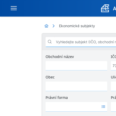
Ekonomické subjekty
Vyhledejte subjekt (IČO, obchodní název .
Obchodní název
IČ
Obec
Uli
Ž
á
d
Právní forma
Pr
n
Ž
Ž
é
á
á
v
d
d