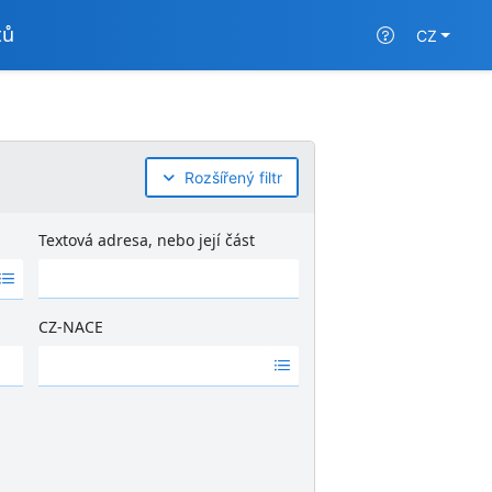
tů
CZ
Rozšířený filtr
Textová adresa, nebo její část
CZ-NACE
Ž
á
d
n
é
v