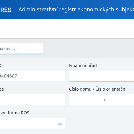
Administrativní registr ekonomických subjek
..)
O
Finanční úřad
Ž
á
d
ce
Číslo domu
/
Číslo orientační
n
Ž
é
/
á
v
d
ý
ávní forma ROS
n
s
é
l
v
e