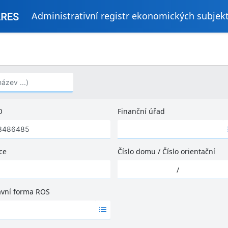
Administrativní registr ekonomických subjek
..)
O
Finanční úřad
Ž
á
d
ce
Číslo domu
/
Číslo orientační
n
Ž
é
/
á
v
d
ý
ávní forma ROS
n
s
é
l
v
e