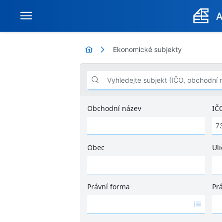
Ekonomické subjekty
Vyhledejte subjekt (IČO, obchodní název .
Obchodní název
IČ
Obec
Uli
Ž
á
d
Právní forma
Pr
n
Ž
Ž
é
á
á
v
d
d