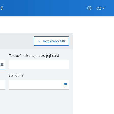
tů
CZ
Rozšířený filtr
Textová adresa, nebo její část
CZ-NACE
Ž
á
d
n
é
v