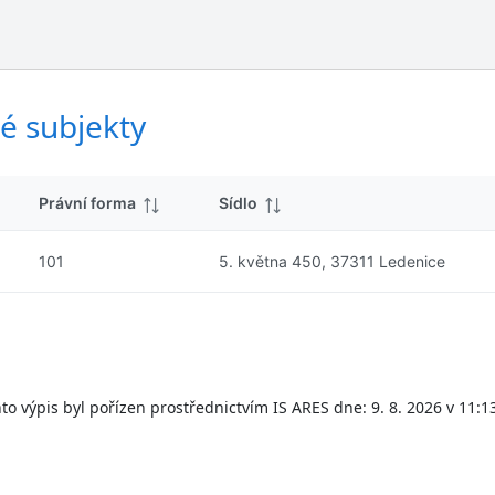
ý
d
s
k
l
y
e
d
é subjekty
k
y
Právní forma
Sídlo
101
5. května 450, 37311 Ledenice
to výpis byl pořízen prostřednictvím IS ARES dne: 9. 8. 2026 v 11:1