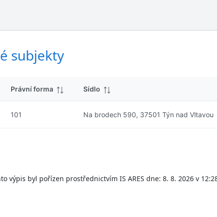
ý
d
s
k
l
y
e
d
é subjekty
k
y
Právní forma
Sídlo
101
Na brodech 590, 37501 Týn nad Vltavou
to výpis byl pořízen prostřednictvím IS ARES dne: 8. 8. 2026 v 12:2