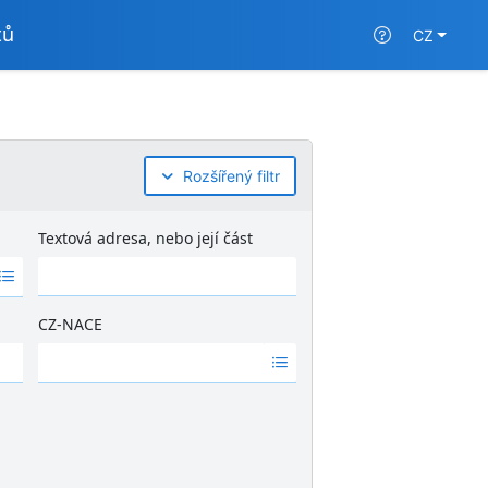
tů
CZ
Rozšířený filtr
Textová adresa, nebo její část
CZ-NACE
Ž
á
d
n
é
v