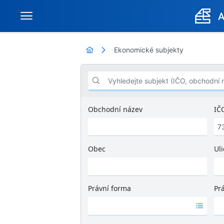
Ekonomické subjekty
Vyhledejte subjekt (IČO, obchodní název .
Obchodní název
IČ
Obec
Uli
Ž
á
d
Právní forma
Pr
n
Ž
Ž
é
á
á
v
d
d