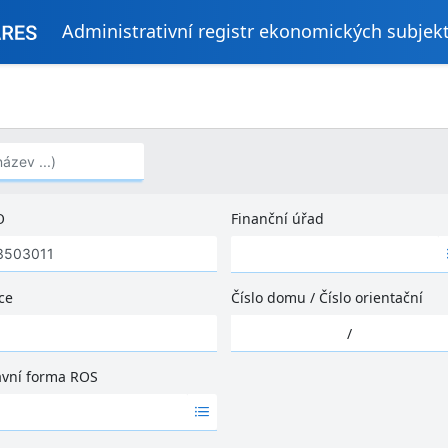
Administrativní registr ekonomických subjek
..)
O
Finanční úřad
Ž
á
d
ce
Číslo domu
/
Číslo orientační
n
Ž
é
/
á
v
d
ý
ávní forma ROS
n
s
é
l
v
e