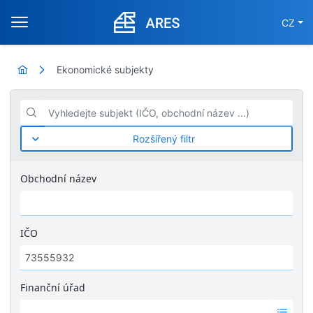
CZ
Ekonomické subjekty
Vyhledejte subjekt (IČO, obchodní název ...)
Rozšířený filtr
Obchodní název
IČO
Finanční úřad
Ž