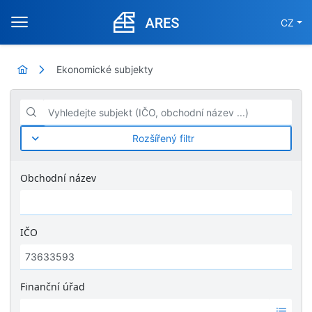
CZ
Ekonomické subjekty
Vyhledejte subjekt (IČO, obchodní název ...)
Rozšířený filtr
Obchodní název
IČO
Finanční úřad
Ž