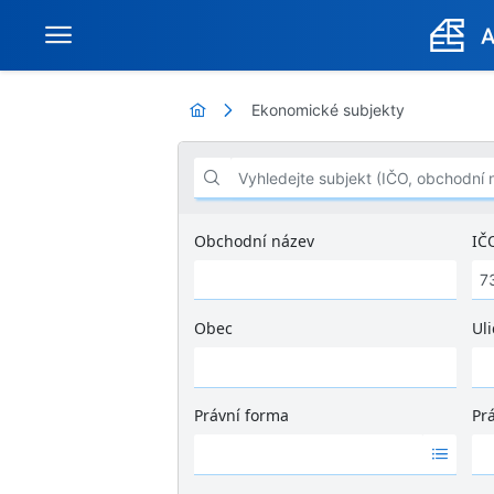
Ekonomické subjekty
Vyhledejte subjekt (IČO, obchodní název .
Obchodní název
IČ
Obec
Uli
Ž
á
d
Právní forma
Pr
n
Ž
Ž
é
á
á
v
d
d