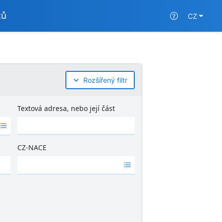
tů
CZ
Rozšířený filtr
Textová adresa, nebo její část
CZ-NACE
Ž
á
d
n
é
v