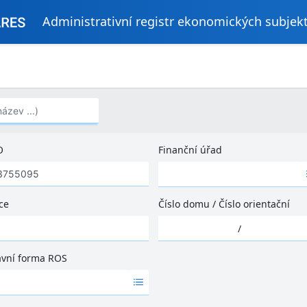
Administrativní registr ekonomických subjek
..)
O
Finanční úřad
Ž
á
d
ce
Číslo domu
/
Číslo orientační
n
Ž
é
/
á
v
d
ý
ávní forma ROS
n
s
é
l
v
e