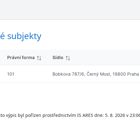
ý
d
s
k
l
y
e
d
é subjekty
k
y
Právní forma
Sídlo
101
Bobkova 787/6, Černý Most, 19800 Praha
to výpis byl pořízen prostřednictvím IS ARES dne: 5. 8. 2026 v 23:0