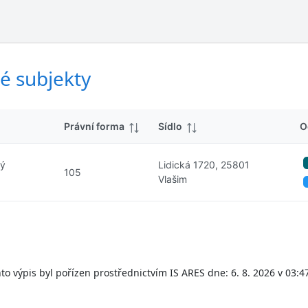
ý
d
s
k
l
y
e
d
é subjekty
k
y
Právní forma
Sídlo
O
vý
Lidická 1720, 25801
105
Vlašim
to výpis byl pořízen prostřednictvím IS ARES dne: 6. 8. 2026 v 03:4