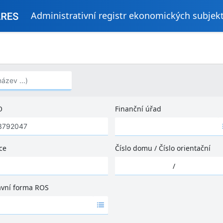
Administrativní registr ekonomických subjek
..)
O
Finanční úřad
Ž
á
d
ce
Číslo domu
/
Číslo orientační
n
Ž
é
/
á
v
d
ý
ávní forma ROS
n
s
é
l
v
e