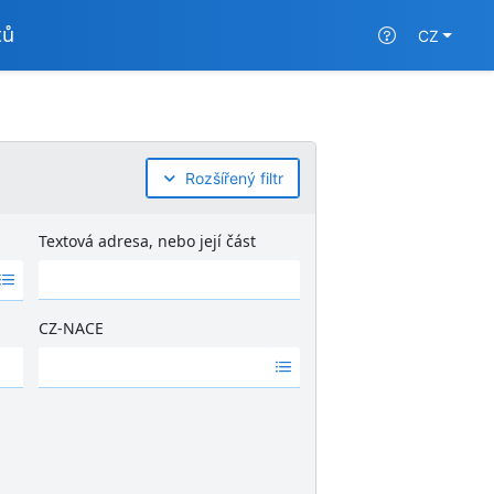
tů
CZ
Rozšířený filtr
Textová adresa, nebo její část
CZ-NACE
Ž
á
d
n
é
v