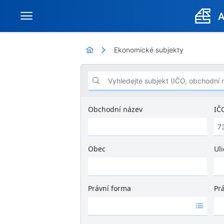
Ekonomické subjekty
Vyhledejte subjekt (IČO, obchodní název .
Obchodní název
IČ
Obec
Uli
Ž
á
d
Právní forma
Pr
n
Ž
Ž
é
á
á
v
d
d