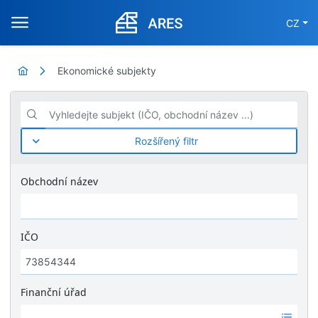
CZ
Ekonomické subjekty
Vyhledejte subjekt (IČO, obchodní název ...)
Rozšířený filtr
Obchodní název
IČO
Finanční úřad
Ž