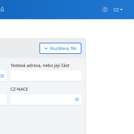
tů
CZ
Rozšířený filtr
Textová adresa, nebo její část
CZ-NACE
Ž
á
d
n
é
v