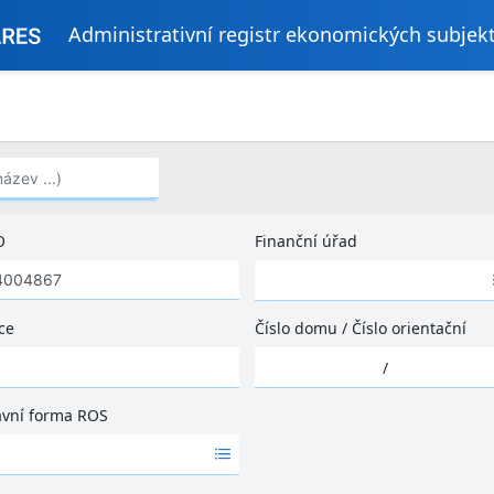
Administrativní registr ekonomických subjek
..)
O
Finanční úřad
Ž
á
d
ce
Číslo domu
/
Číslo orientační
n
Ž
é
/
á
v
d
ý
ávní forma ROS
n
s
é
l
v
e