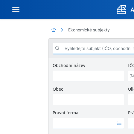
Ekonomické subjekty
Vyhledejte subjekt (IČO, obchodní název .
Obchodní název
IČ
Obec
Uli
Ž
á
d
Právní forma
Pr
n
Ž
Ž
é
á
á
v
d
d