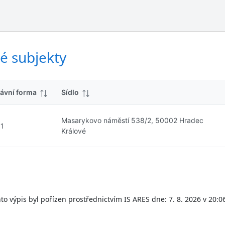
ý
d
s
k
l
y
e
d
é subjekty
k
y
ávní forma
Sídlo
Masarykovo náměstí 538/2, 50002 Hradec
01
Králové
to výpis byl pořízen prostřednictvím IS ARES dne: 7. 8. 2026 v 20:0