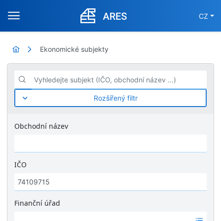
CZ
Ekonomické subjekty
Vyhledejte subjekt (IČO, obchodní název ...)
Rozšířený filtr
Obchodní název
IČO
Finanční úřad
Ž