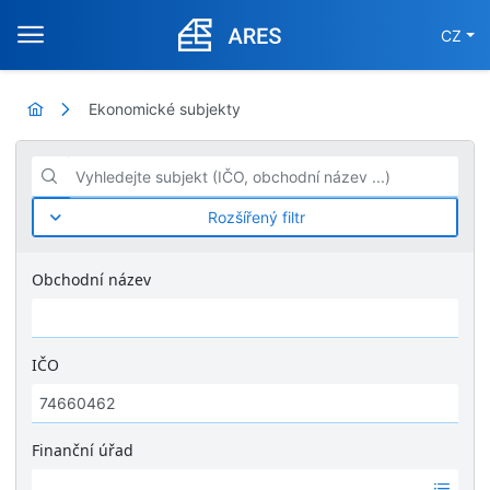
CZ
Ekonomické subjekty
Vyhledejte subjekt (IČO, obchodní název ...)
Rozšířený filtr
Obchodní název
IČO
Finanční úřad
Ž