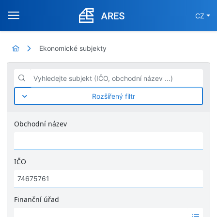
CZ
Ekonomické subjekty
Vyhledejte subjekt (IČO, obchodní název ...)
Rozšířený filtr
Obchodní název
IČO
Finanční úřad
Ž