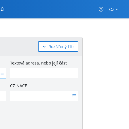
tů
CZ
Rozšířený filtr
Textová adresa, nebo její část
CZ-NACE
Ž
á
d
n
é
v