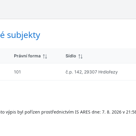
ý
d
s
k
l
y
e
d
é subjekty
k
y
Právní forma
Sídlo
101
č.p. 142, 29307 Hrdlořezy
to výpis byl pořízen prostřednictvím IS ARES dne: 7. 8. 2026 v 21:5