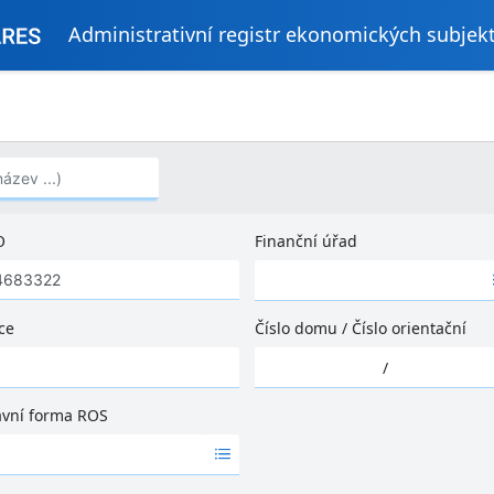
Administrativní registr ekonomických subjek
..)
O
Finanční úřad
Ž
á
d
ce
Číslo domu
/
Číslo orientační
n
Ž
é
/
á
v
d
ý
ávní forma ROS
n
s
é
l
v
e