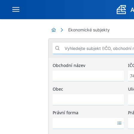
Ekonomické subjekty
Vyhledejte subjekt (IČO, obchodní název .
Obchodní název
IČ
Obec
Uli
Ž
á
d
Právní forma
Pr
n
Ž
Ž
é
á
á
v
d
d