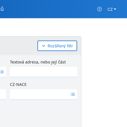
tů
CZ
Rozšířený filtr
Textová adresa, nebo její část
CZ-NACE
Ž
á
d
n
é
v