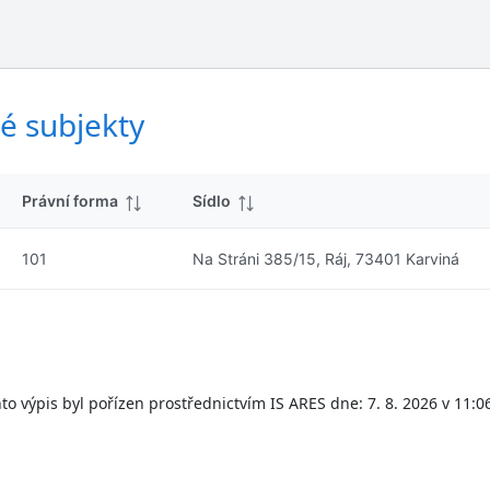
ý
d
s
k
l
y
e
d
é subjekty
k
y
Právní forma
Sídlo
101
Na Stráni 385/15, Ráj, 73401 Karviná
to výpis byl pořízen prostřednictvím IS ARES dne: 7. 8. 2026 v 11:0