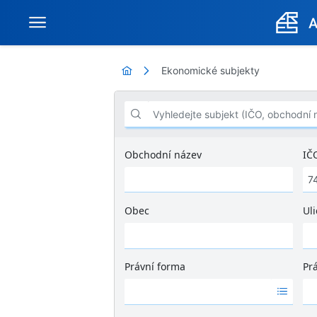
Ekonomické subjekty
Vyhledejte subjekt (IČO, obchodní název .
Obchodní název
IČ
Obec
Uli
Ž
á
d
Právní forma
Pr
n
Ž
Ž
é
á
á
v
d
d