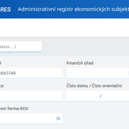
Administrativní registr ekonomických subjek
..)
O
Finanční úřad
Ž
á
d
ce
Číslo domu
/
Číslo orientační
n
Ž
é
/
á
v
d
ý
ávní forma ROS
n
s
é
l
v
e